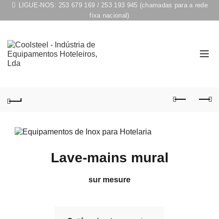
LIGUE-NOS:
253 679 169
/
253 193 945
(chamadas para a rede
fixa nacional)
Lave-mains mural
sur mesure