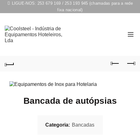
LIGUE-NOS:
253 679 169
/
253 193 945
(chamadas para a rede
fixa nacional)
Bancada de autópsias
Categoria:
Bancadas