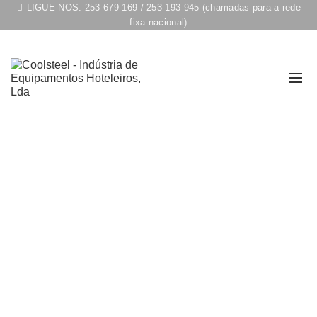
LIGUE-NOS:
253 679 169
/
253 193 945
(chamadas para a rede
fixa nacional)