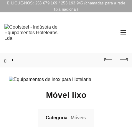
LIGUE-NOS:
253 679 169
/
253 193 945
(chamadas para a rede
fixa nacional)
Móvel lixo
Categoria:
Móveis