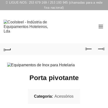
LIGUE-NOS:
253 679 169
/
253 193 945
(chamadas para a rede
fixa nacional)
Porta pivotante
Categoria:
Acessórios