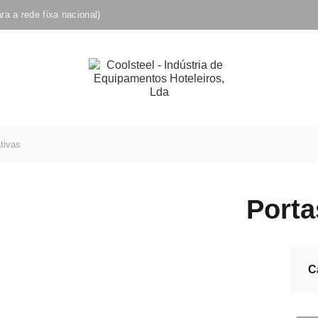
a a rede fixa nacional)
tivas
Porta
C