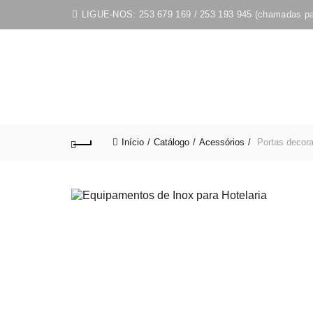
LIGUE-NOS:
253 679 169
/
253 193 945
(chamadas par
Início
Catálogo
Acessórios
Portas decora