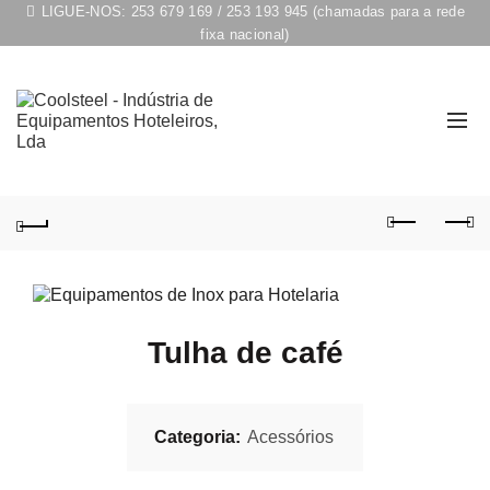
LIGUE-NOS:
253 679 169
/
253 193 945
(chamadas para a rede
fixa nacional)
Tulha de café
Categoria:
Acessórios