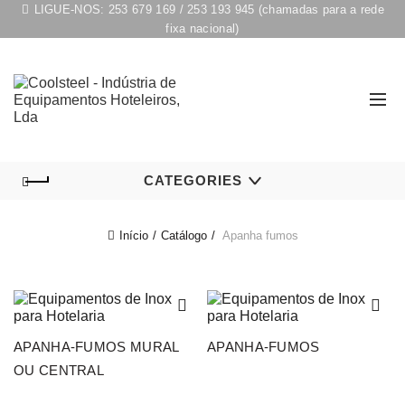
LIGUE-NOS:
253 679 169
/
253 193 945
(chamadas para a rede
fixa nacional)
CATEGORIES
Início
Catálogo
Apanha fumos
APANHA-FUMOS MURAL
APANHA-FUMOS
OU CENTRAL