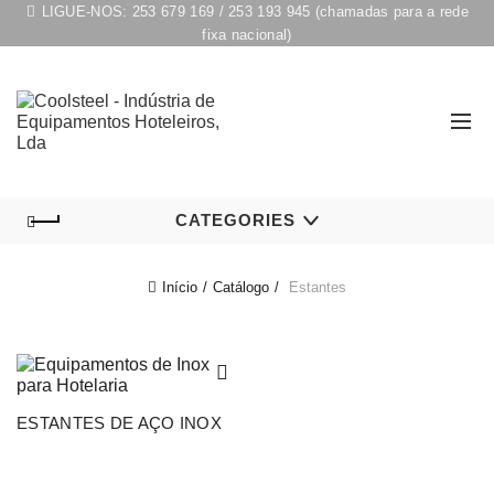
LIGUE-NOS:
253 679 169
/
253 193 945
(chamadas para a rede
fixa nacional)
CATEGORIES
Início
Catálogo
Estantes
ESTANTES DE AÇO INOX