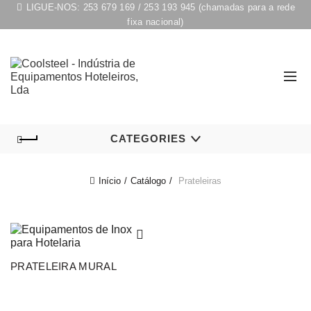
LIGUE-NOS:
253 679 169
/
253 193 945
(chamadas para a rede
fixa nacional)
CATEGORIES
Início
Catálogo
Prateleiras
PRATELEIRA MURAL