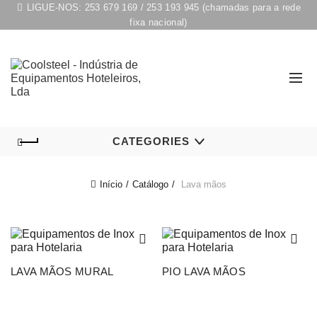
LIGUE-NOS:
253 679 169
/
253 193 945
(chamadas para a rede
fixa nacional)
CATEGORIES
Início
Catálogo
Lava mãos
LAVA MÃOS MURAL
PIO LAVA MÃOS